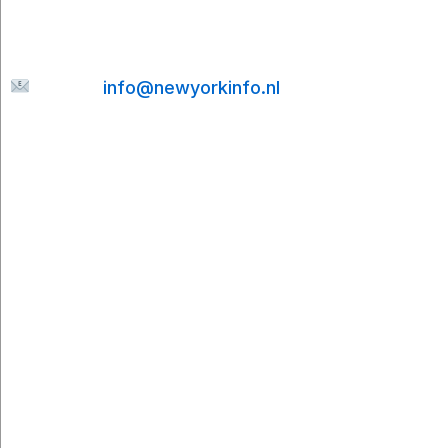
bericht. Ik help je graag verder en probeer je e-
mail zo snel mogelijk te beantwoorden.
E-mail:
info@newyorkinfo.nl
Informatie
Over ons
Contact
Disclaimer
Privacyverklaring
Cookie policy
Partners
Cities To Travel
Booking.com
Viator
Airalo