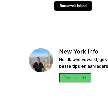
Roosevelt Island
New York Info
Hoi, Ik ben Edward, gek
beste tips en aanraders
Meer over mij
e een vraag?
In