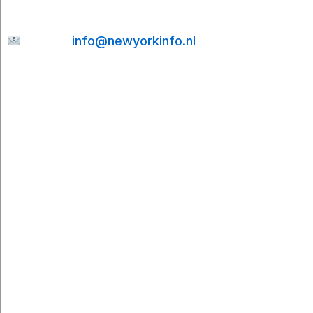
Mail so schnell wie möglich zu beantworten.
E-mail:
info@newyorkinfo.nl
Informationen
Über uns
Kontakt
Haftungsausschluss
Datenschutzerklärung
Cookie-Richtlinie
Partner
Cities To Travel
Booking.com
Viator
Airalo
Go City