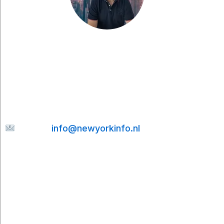
Haben Sie eine Frage, möchten Sie etwas mit
mir teilen oder suchen Sie nach weiteren Tipps
für Ihre Städtereise nach New York? Dann
senden Sie mir gerne eine Nachricht. Ich helfe
Ihnen gerne weiter und bemühe mich, Ihre E-
Mail so schnell wie möglich zu beantworten.
E-mail:
info@newyorkinfo.nl
Informationen
Über uns
Kontakt
Haftungsausschluss
Datenschutzerklärung
Cookie-Richtlinie