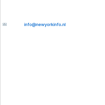
senden Sie mir gerne eine Nachricht. Ich helfe
Ihnen gerne weiter und bemühe mich, Ihre E-
Mail so schnell wie möglich zu beantworten.
E-mail:
info@newyorkinfo.nl
Informationen
Über uns
Kontakt
Haftungsausschluss
Datenschutzerklärung
Cookie-Richtlinie
Partner
Cities To Travel
Booking.com
Viator