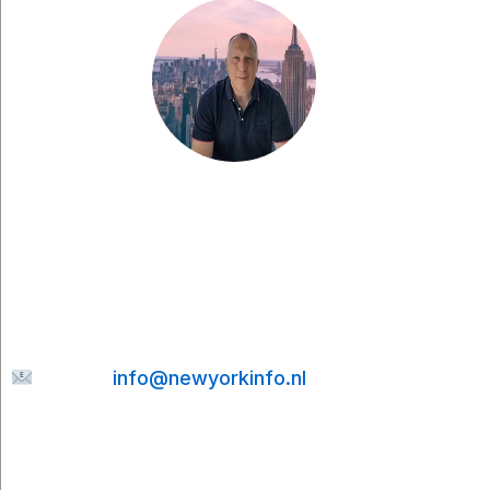
Haben Sie eine Frage, möchten Sie etwas mit
mir teilen oder suchen Sie nach weiteren Tipps
für Ihre Städtereise nach New York? Dann
senden Sie mir gerne eine Nachricht. Ich helfe
Ihnen gerne weiter und bemühe mich, Ihre E-
Mail so schnell wie möglich zu beantworten.
E-mail:
info@newyorkinfo.nl
Informationen
Über uns
Kontakt