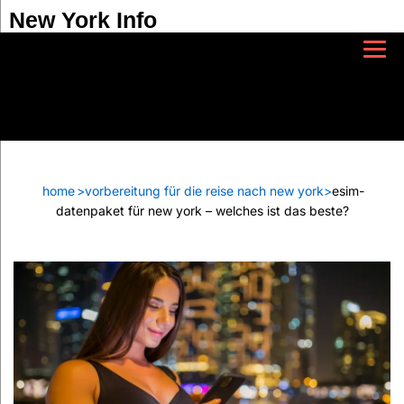
New York Info
home
>
vorbereitung für die reise nach new york
>
esim-
datenpaket für new york – welches ist das beste?