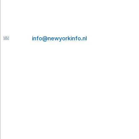
senden Sie mir gerne eine Nachricht. Ich helfe
Ihnen gerne weiter und bemühe mich, Ihre E-
Mail so schnell wie möglich zu beantworten.
E-mail:
info@newyorkinfo.nl
Informationen
Über uns
Kontakt
Haftungsausschluss
Datenschutzerklärung
Cookie-Richtlinie
Partner
Cities To Travel
Booking.com
Viator